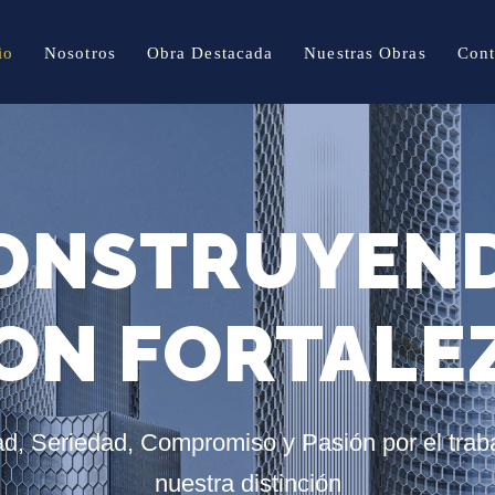
io
Nosotros
Obra Destacada
Nuestras Obras
Cont
ONSTRUYEN
ON FORTALE
ad, Seriedad, Compromiso y Pasión por el traba
nuestra distinción