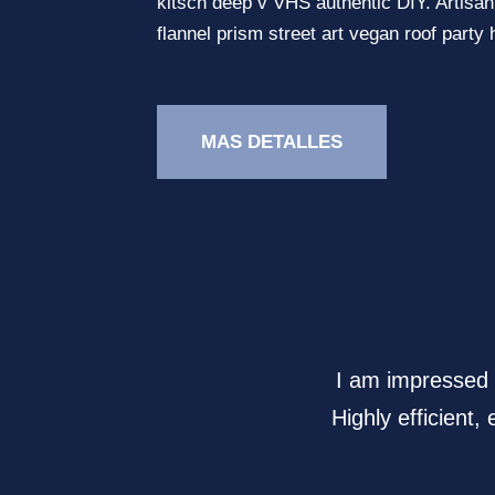
kitsch deep v VHS authentic DIY. Artisan 
flannel prism street art vegan roof party
MAS DETALLES
I am impressed w
Highly efficient,