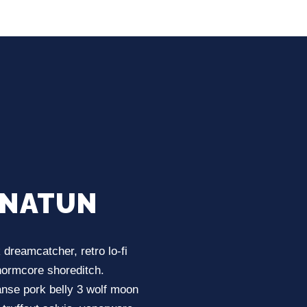
ANATUN
 dreamcatcher, retro lo-fi
 normcore shoreditch.
anse pork belly 3 wolf moon