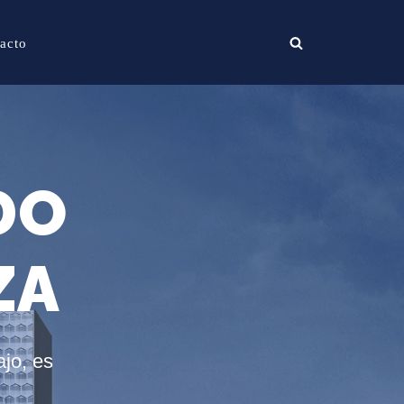
acto
DO
ZA
jo, es