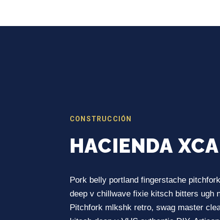
CONSTRUCCIÓN
HACIENDA XC
Pork belly portland fingerstache pitchfork
deep v chillwave fixie kitsch bitters ugh
Pitchfork mlkshk retro, swag master cle